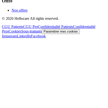
Offre
Nos offres
© 2026 Hellocare All rights reserved.
CGU Patients
CGU Pro
Confidentialité Patients
Confidentialité
Pros
Cookies
Sous-traitants
Paramétrer mes cookies
Instagram
LinkedIn
Facebook