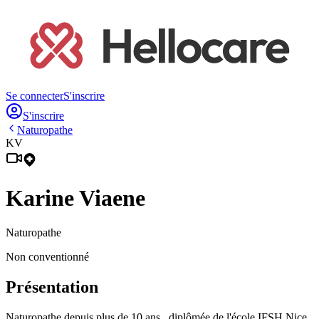
Se connecter
S'inscrire
S'inscrire
Naturopathe
KV
Karine
Viaene
Naturopathe
Non conventionné
Présentation
Naturopathe depuis plus de 10 ans , diplômée de l'école IFSH Nice,