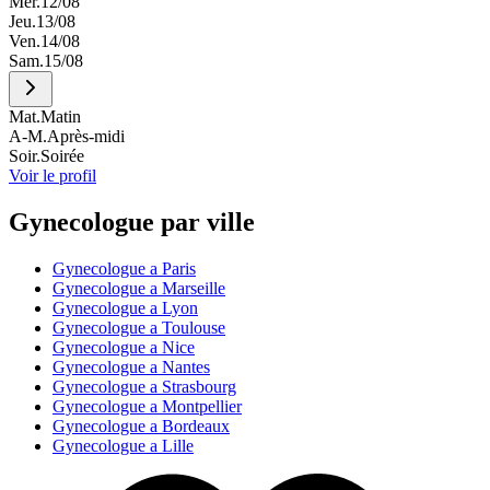
Mer.
12/08
Jeu.
13/08
Ven.
14/08
Sam.
15/08
Mat.
Matin
A-M.
Après-midi
Soir.
Soirée
Voir le profil
Gynecologue par ville
Gynecologue a Paris
Gynecologue a Marseille
Gynecologue a Lyon
Gynecologue a Toulouse
Gynecologue a Nice
Gynecologue a Nantes
Gynecologue a Strasbourg
Gynecologue a Montpellier
Gynecologue a Bordeaux
Gynecologue a Lille