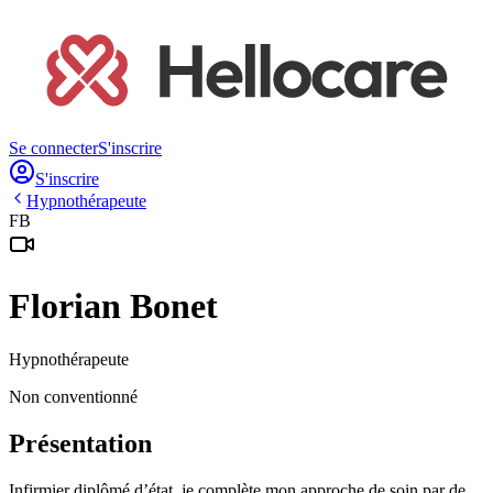
Se connecter
S'inscrire
S'inscrire
Hypnothérapeute
FB
Florian
Bonet
Hypnothérapeute
Non conventionné
Présentation
Infirmier diplômé d’état, je complète mon approche de soin par de